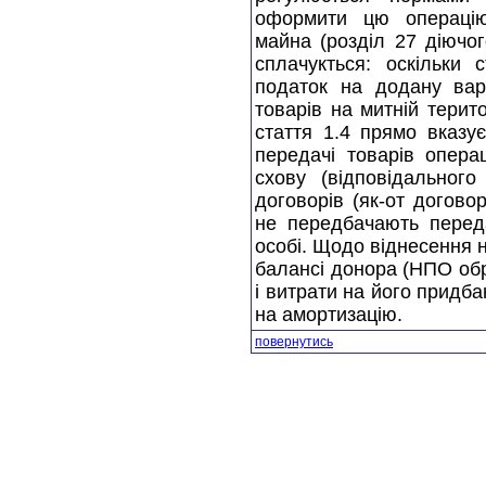
оформити цю операцiю
майна (роздiл 27 дiючо
сплачукться: оскiльки 
податок на додану вар
товарiв на митнiй терито
стаття 1.4 прямо вказу
передачi товарiв опера
схову (відповідального
договорів (як-от догово
не передбачають переда
особi. Щодо вiднесення 
балансi донора (НПО обр
i витрати на його придб
на амортизацiю.
повернутись