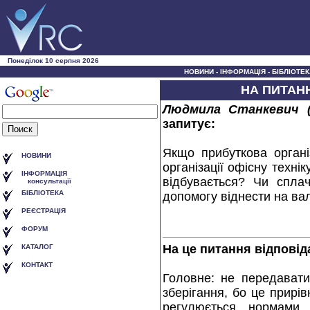
Понеділок 10 серпня 2026
НОВИНИ
-
ІНФОРМАЦІЯ
-
БІБЛІОТЕК
НА ПИТАНН
Людмила Станкевич (
запитує:
Якщо прибуткова органi
НОВИНИ
органiзацiї офiсну технi
ІНФОРМАЦІЯ
вiдбувається? Чи спла
консультації
БІБЛІОТЕКА
допомогу вiднести на вал
РЕЄСТРАЦІЯ
ФОРУМ
На це питання відпові
КАТАЛОГ
КОНТАКТ
Головне: не передавати
зберiгання, бо це прирi
регулюється нормами 